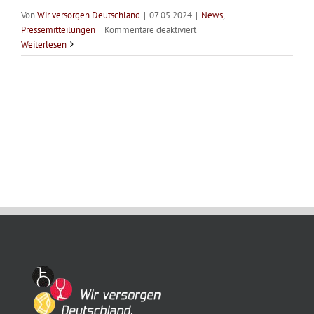
Von
Wir versorgen Deutschland
|
07.05.2024
|
News
,
für
Pressemitteilungen
|
Kommentare deaktiviert
Mission
Weiterlesen
Possible:
Parlamentarischer
Abend
des
Bündnisses
„Wir
versorgen
Deutschland“
im
Zeichen
der
Olympischen
und
Paralympischen
Spiele
2024