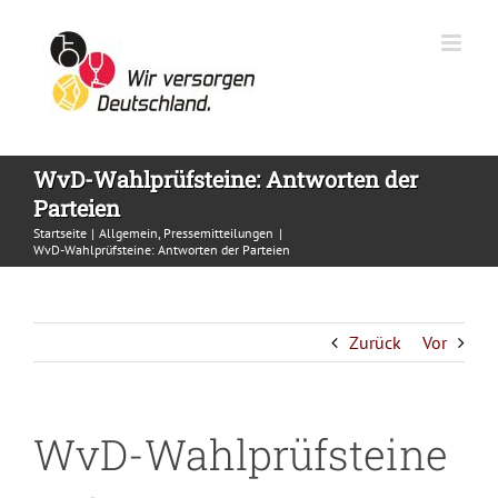
Zum
Inhalt
springen
WvD-Wahlprüfsteine: Antworten der
Parteien
Startseite
Allgemein
Pressemitteilungen
WvD-Wahlprüfsteine: Antworten der Parteien
Zurück
Vor
WvD-Wahlprüfsteine