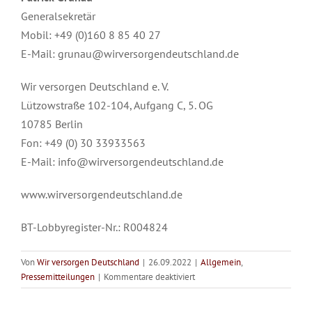
Generalsekretär
Mobil: +49 (0)160 8 85 40 27
E-Mail: grunau@wirversorgendeutschland.de
Wir versorgen Deutschland e. V.
Lützowstraße 102-104, Aufgang C, 5. OG
10785 Berlin
Fon: +49 (0) 30 33933563
E-Mail: info@wirversorgendeutschland.de
www.wirversorgendeutschland.de
BT-Lobbyregister-Nr.: R004824
Von
Wir versorgen Deutschland
|
26.09.2022
|
Allgemein
,
für
Pressemitteilungen
|
Kommentare deaktiviert
WvD-
Versorgung
Wahlprüfsteine: