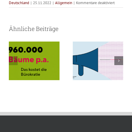
für
Deutschland
|
25.11.2022
|
Allgemein
|
Kommentare deaktiviert
Entlastun
Versorgung
Hilfsfonds
für
braucht Zeit für
Bürokratie
Ähnliche Beiträge
Soziale
Menschen –
frisst Bäume
Dienstleist
muss
nicht für Papier
alle
notwendig
Versorgung
abdecken!