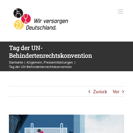
Zum
Inhalt
springen
Tag der UN-
Behindertenrechtskonvention
Startseite
Allgemein
Pressemitteilungen
Tag der UN-Behindertenrechtskonvention
Zurück
Vor
Zeige
grösseres