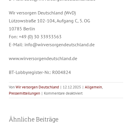
Wir versorgen Deutschland (WvD)
Lützowstraße 102-104, Aufgang C, 5. OG
10785 Berlin
Fon: +49 (0) 30 33933563
E-Mail: info@wirversorgendeutschland.de
www.wirversorgendeutschland.de
BT-Lobbyregister-Nr.: R004824
Von
Wir versorgen Deutschland
|
12.12.2025
|
Allgemein
,
für
Pressemitteilungen
|
Kommentare deaktiviert
Tag
Versorgung
der
UN-
braucht Zeit für
Bürokratie
Ähnliche Beiträge
Behindertenrechtskonvention
Menschen –
frisst Bäume