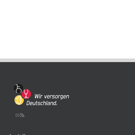
Gesetzesvorhaben
dürfen
jetzt
nicht
untergehen!
Schreiben Sie uns eine Nachricht
RSS-Feed