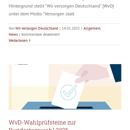
Hintergrund stellt "Wir versorgen Deutschland" (WvD)
unter dem Motto "Versorgen statt
Von
Wir versorgen Deutschland
|
14.01.2025
|
Allgemein
,
für
News
|
Kommentare deaktiviert
WvD-Wahlprüfsteine zur
WvD-
Weiterlesen
Plakataktion
Bundestagswahl 2025
zur
Allgemein
Pressemitteilungen
Bundestagswahl
WvD-Wahlprüfsteine zur