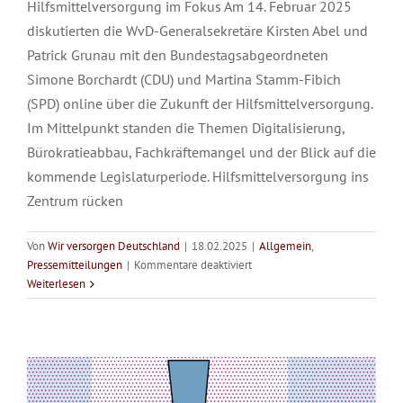
Hilfsmittelversorgung im Fokus Am 14. Februar 2025
diskutierten die WvD-Generalsekretäre Kirsten Abel und
Patrick Grunau mit den Bundestagsabgeordneten
Simone Borchardt (CDU) und Martina Stamm-Fibich
(SPD) online über die Zukunft der Hilfsmittelversorgung.
Im Mittelpunkt standen die Themen Digitalisierung,
Bürokratieabbau, Fachkräftemangel und der Blick auf die
kommende Legislaturperiode. Hilfsmittelversorgung ins
Zentrum rücken
Von
Wir versorgen Deutschland
|
18.02.2025
|
Allgemein
,
für
Pressemitteilungen
|
Kommentare deaktiviert
Versorgen statt verwalten: WvD-
Digitaler
Weiterlesen
WvD-
Forderungen zur Bundestagswahl
Talk
Allgemein
Pressemitteilungen
zur
Bundestagswahl
2025