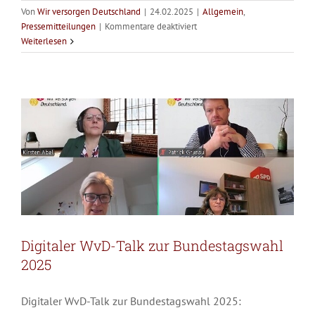
Von
Wir versorgen Deutschland
|
24.02.2025
|
Allgemein
,
für
Pressemitteilungen
|
Kommentare deaktiviert
Digitaler WvD-Talk zur
Bundestagswahl
Weiterlesen
2025:
Bundestagswahl 2025
mit
Allgemein
Pressemitteilungen
einer
starken
Gesundheitsversorgung
unser
Land
krisenfest
machen
Digitaler WvD-Talk zur Bundestagswahl
2025
Digitaler WvD-Talk zur Bundestagswahl 2025: