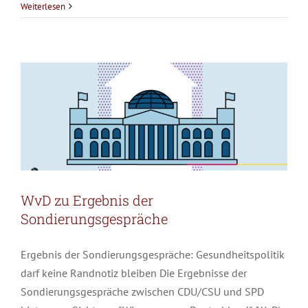
WvD zu Ergebnis der
Nachhaltige
Weiterlesen
Reformen
Sondierungsgespräche
statt
Allgemein
Pressemitteilungen
Rückkehr
zu
Ausschreibungen
WvD zu Ergebnis der
Sondierungsgespräche
Ergebnis der Sondierungsgespräche: Gesundheitspolitik
darf keine Randnotiz bleiben Die Ergebnisse der
Sondierungsgespräche zwischen CDU/CSU und SPD