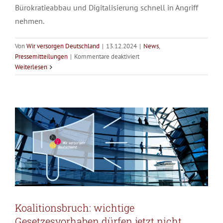
Bürokratieabbau und Digitalisierung schnell in Angriff
nehmen.
Von
Wir versorgen Deutschland
|
13.12.2024
|
News
,
Koalitionsbruch: wichtige
für
Pressemitteilungen
|
Kommentare deaktiviert
WvD-
Weiterlesen
Gesetzesvorhaben dürfen jetzt nicht
Klausur
zur
untergehen!
Bundestagswahl
Allgemein
News
Pressemitteilungen
2025
Koalitionsbruch: wichtige
Gesetzesvorhaben dürfen jetzt nicht