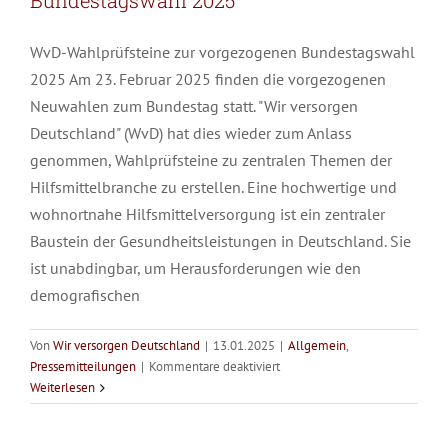
Bundestagswahl 2025
WvD-Wahlprüfsteine zur vorgezogenen Bundestagswahl
2025 Am 23. Februar 2025 finden die vorgezogenen
Neuwahlen zum Bundestag statt. "Wir versorgen
Deutschland" (WvD) hat dies wieder zum Anlass
genommen, Wahlprüfsteine zu zentralen Themen der
Hilfsmittelbranche zu erstellen. Eine hochwertige und
wohnortnahe Hilfsmittelversorgung ist ein zentraler
Baustein der Gesundheitsleistungen in Deutschland. Sie
ist unabdingbar, um Herausforderungen wie den
demografischen
Von
Wir versorgen Deutschland
|
13.01.2025
|
Allgemein
,
für
Pressemitteilungen
|
Kommentare deaktiviert
WvD-Klausur zur Bundestagswahl
WvD-
Weiterlesen
Wahlprüfsteine
2025
zur