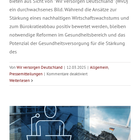
bieten aus Sicht von "Wir versorgen Deutschland" (WvD)
ein durchwachsenes Bild. Während die Ansätze zur
Stärkung eines nachhaltigen Wirtschaftswachstums und
zum Bürokratieabbau positiv bewertet werden, bleiben
notwendige Reformen im Gesundheitsbereich und das
Potenzial der Gesundheitsversorgung für die Stärkung
des
Von
Wir versorgen Deutschland
|
12.03.2025
|
Allgemein
,
Bundestagswahl 2025: mit einer
für
Pressemitteilungen
|
Kommentare deaktiviert
WvD
Weiterlesen
starken Gesundheitsversorgung unser
zu
Ergebnis
Land krisenfest machen
der
Allgemein
Pressemitteilungen
Sondierungsgespräche