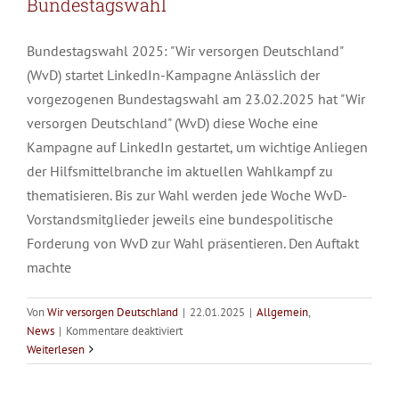
Bundestagswahl
Bundestagswahl 2025: "Wir versorgen Deutschland"
(WvD) startet LinkedIn-Kampagne Anlässlich der
vorgezogenen Bundestagswahl am 23.02.2025 hat "Wir
versorgen Deutschland" (WvD) diese Woche eine
Kampagne auf LinkedIn gestartet, um wichtige Anliegen
der Hilfsmittelbranche im aktuellen Wahlkampf zu
thematisieren. Bis zur Wahl werden jede Woche WvD-
Vorstandsmitglieder jeweils eine bundespolitische
Forderung von WvD zur Wahl präsentieren. Den Auftakt
machte
Von
Wir versorgen Deutschland
|
22.01.2025
|
Allgemein
,
für
News
|
Kommentare deaktiviert
WvD-Plakataktion zur
WvD-
Weiterlesen
LinkedIn-
Bundestagswahl
Kampagne