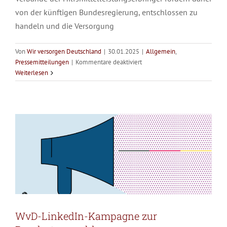
von der künftigen Bundesregierung, entschlossen zu
handeln und die Versorgung
Von
Wir versorgen Deutschland
|
30.01.2025
|
Allgemein
,
für
Pressemitteilungen
|
Kommentare deaktiviert
WvD-LinkedIn-Kampagne zur
Versorgen
Weiterlesen
statt
Bundestagswahl
verwalten:
Allgemein
News
WvD-
Forderungen
zur
Bundestagswahl
WvD-LinkedIn-Kampagne zur