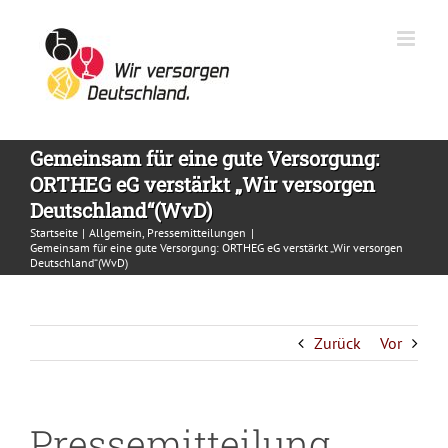
Zum
Inhalt
springen
Gemeinsam für eine gute Versorgung:
ORTHEG eG verstärkt „Wir versorgen
Deutschland“(WvD)
Startseite
Allgemein
Pressemitteilungen
Gemeinsam für eine gute Versorgung: ORTHEG eG verstärkt „Wir versorgen
Deutschland“(WvD)
Zurück
Vor
Pressemitteilung