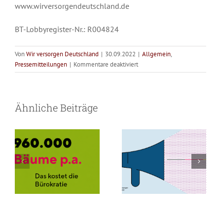
www.wirversorgendeutschland.de
BT-Lobbyregister-Nr.: R004824
Von
Wir versorgen Deutschland
|
30.09.2022
|
Allgemein
,
für
Pressemitteilungen
|
Kommentare deaktiviert
Gemeinsam
Versorgung
für
eine
braucht Zeit für
Bürokratie
Ähnliche Beiträge
gute
Menschen –
frisst Bäume
Versorgung:
ORTHEG
nicht für Papier
eG
verstärkt
„Wir
versorgen
Deutschland“(WvD)