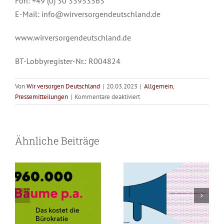
Fon: +49 (0) 30 33933563
E-Mail: info@wirversorgendeutschland.de
www.wirversorgendeutschland.de
BT-Lobbyregister-Nr.: R004824
Von
Wir versorgen Deutschland
|
20.03.2023
|
Allgemein
,
für
Pressemitteilungen
|
Kommentare deaktiviert
Hilfsmittelversorgung:
Versorgung
WvD
legt
braucht Zeit für
Bürokratie
Ähnliche Beiträge
Reformvorschläge
Menschen –
frisst Bäume
vor
nicht für Papier