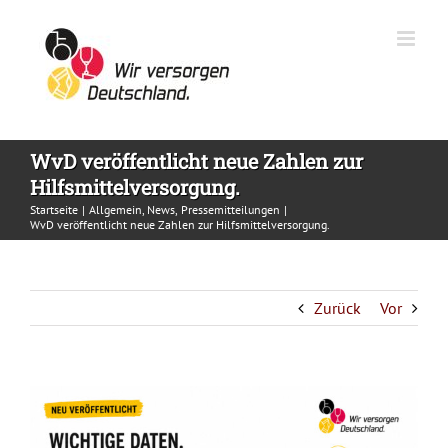
Zum
Inhalt
springen
WvD veröffentlicht neue Zahlen zur
Hilfsmittelversorgung.
Startseite
Allgemein
News
Pressemitteilungen
WvD veröffentlicht neue Zahlen zur Hilfsmittelversorgung.
Zurück
Vor
Zeige
grösseres