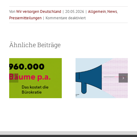
Von
Wir versorgen Deutschland
|
20.05.2026
|
Allgemein
,
News
,
für
Pressemitteilungen
|
Kommentare deaktiviert
WvD
Versorgung
veröffentlicht
neue
braucht Zeit für
Bürokratie
Ähnliche Beiträge
Zahlen
Menschen –
frisst Bäume
zur
Hilfsmittelversorgung.
nicht für Papier